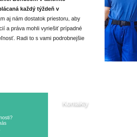
plácaná každý týždeň v
m aj nám dostatok priestoru, aby
cií a práva mohli vyriešiť prípadné
ľnosť. Radi to s vami podrobnejšie
Kontakty
Pribinova 34, 811 09
nosti?
Bratislava, Slovensko
nás
a
info@vkrentbuilding.sk