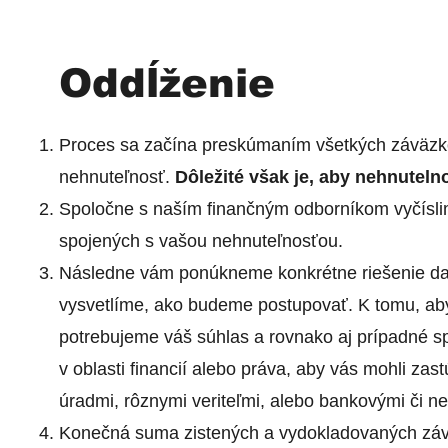
Oddĺženie
Proces sa začína preskúmaním všetkých záväzko
nehnuteľnosť.
Dôležité však je, aby nehnuteln
Spoločne s naším finančným odborníkom vyčísl
spojených s vašou nehnuteľnosťou.
Následne vám ponúkneme konkrétne riešenie da
vysvetlíme, ako budeme postupovať. K tomu, ab
potrebujeme váš súhlas a rovnako aj prípadné s
v oblasti financií alebo práva, aby vás mohli zas
úradmi, rôznymi veriteľmi, alebo bankovými či ne
Konečná suma zistených a vydokladovaných zá