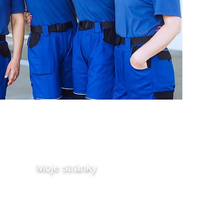
Moje stránky
Domov
Výkup nehnuteľností
Pomoc v ťažkej situácii