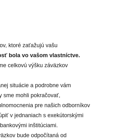
v, ktoré zaťažujú vašu
osť bola vo vašom vlastníctve.
ime celkovú výšku záväzkov
nej situácie a podrobne vám
y sme mohli pokračovať,
plnomocnenia pre našich odborníkov
túpiť v jednaniach s exekútorskými
bankovými inštitúciami.
väzkov bude odpočítaná od