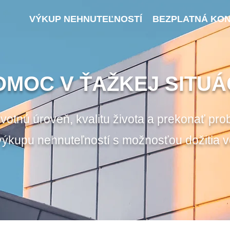
VÝKUP NEHNUTEĽNOSTÍ
BEZPLATNÁ KON
OMOC V ŤAŽKEJ SITUÁC
tnú úroveň, kvalitu života a prekonať pr
výkupu nehnuteľností s možnosťou dožitia