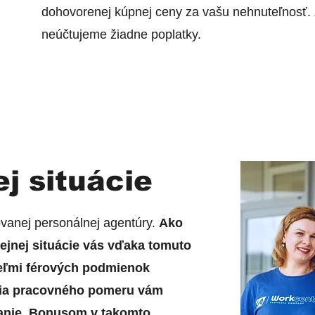
dohovorenej kúpnej ceny za vašu nehnuteľnosť. 
neúčtujeme žiadne poplatky.
j situácie
anej personálnej agentúry.
Ako
ejnej situácie vás vďaka tomuto
eľmi férových podmienok
nia pracovného pomeru vám
vanie. Bonusom v takomto