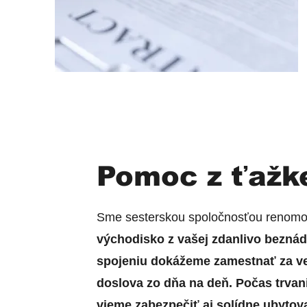
Pomoc z ťažke
Sme sesterskou spoločnosťou renomov
východisko z vašej zdanlivo beznád
spojeniu dokážeme zamestnať za v
doslova zo dňa na deň. Počas trva
vieme zabezpečiť aj solídne ubyto