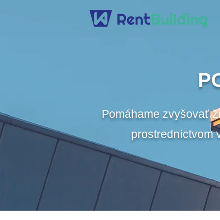
P
Pomáhame zvyšovať živo
prostredníctvom 