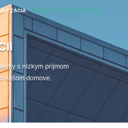
ZULTÁCIA
POMOC V ŤAŽKEJ SITUÁCII
II
oblémy s nízkym príjmom
 vo vašom domove.